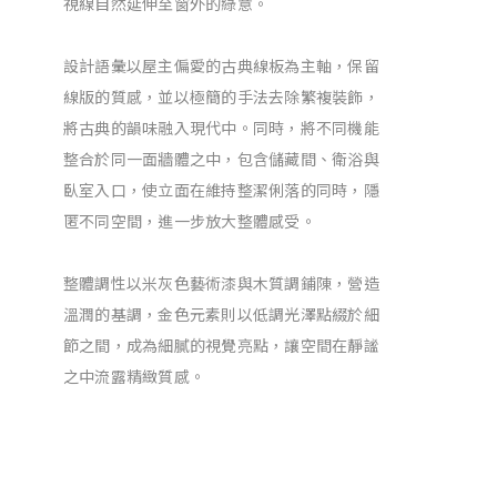
視線自然延伸至窗外的綠意。
設計語彙以屋主偏愛的古典線板為主軸，保留
線版的質感，並以極簡的手法去除繁複裝飾，
將古典的韻味融入現代中。同時，將不同機能
整合於同一面牆體之中，包含儲藏間、衛浴與
臥室入口，使立面在維持整潔俐落的同時，隱
匿不同空間，進一步放大整體感受。
整體調性以米灰色藝術漆與木質調鋪陳，營造
溫潤的基調，金色元素則以低調光澤點綴於細
節之間，成為細膩的視覺亮點，讓空間在靜謐
之中流露精緻質感。